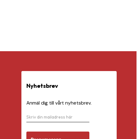
Nyhetsbrev
Anmäl dig till vårt nyhetsbrev.
N
O
y
m
h
d
e