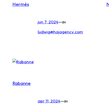
Hermès
N
jun 7, 2024
—
av
ludwig@hajagency.com
Rabanne
apr 11, 2024
—
av