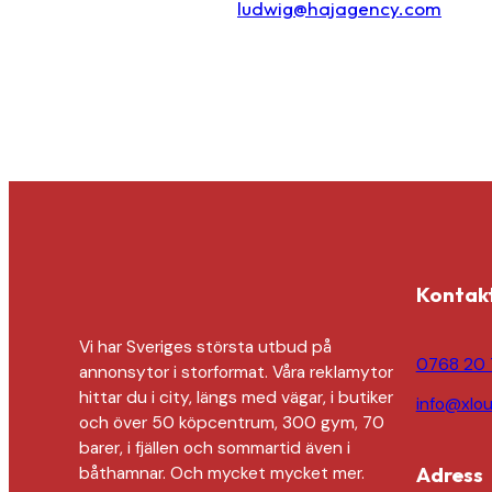
ludwig@hajagency.com
Kontak
Vi har Sveriges största utbud på
0768 20 
annonsytor i storformat. Våra reklamytor
hittar du i city, längs med vägar, i butiker
info@xlou
och över 50 köpcentrum, 300 gym, 70
barer, i fjällen och sommartid även i
Adress
båthamnar. Och mycket mycket mer.