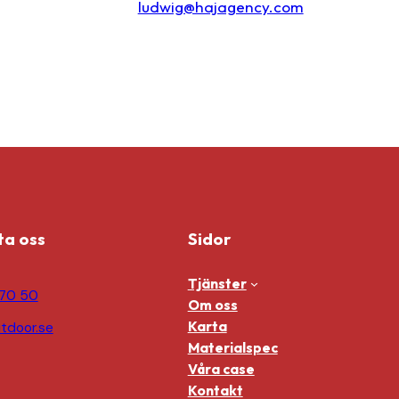
ludwig@hajagency.com
ta oss
Sidor
Tjänster
70 50
Om oss
Karta
tdoor.se
Materialspec
Våra case
Kontakt