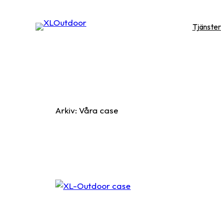
Hoppa
till
Tjänster
innehåll
Arkiv:
Våra case